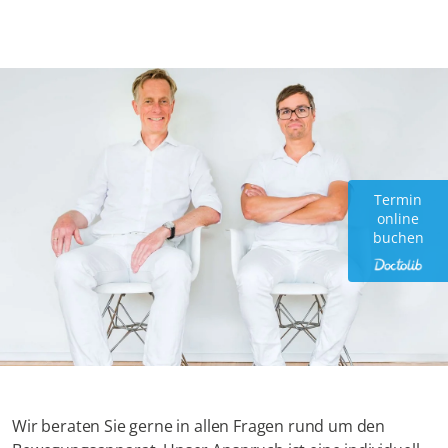
Zur Hauptnavigation springen
Zum Hauptinhalt springen
Termin
online
buchen
Orthopädischen Zentrum Essen
Wir beraten Sie gerne in allen Fragen rund um den